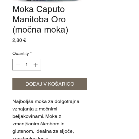
Moka Caputo
Manitoba Oro
(močna moka)
Price
2,80 €
Quantity
*
DODAJ V KOŠARICO
Najboljša moka za dolgotrajna
vzhajanja z močnimi
beljakovinami. Moka z
zmanjšanim škrobom in
glutenom, idealna za sijoče,
konstantno testo.