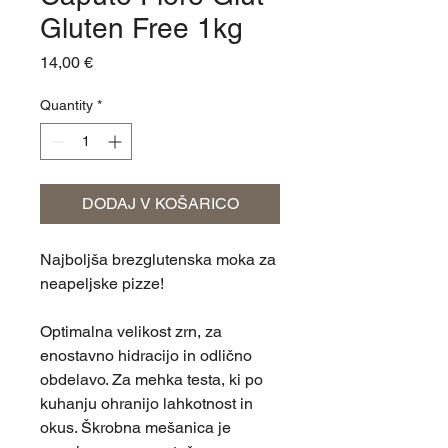
Gluten Free 1kg
Price
14,00 €
Quantity
*
DODAJ V KOŠARICO
Najboljša brezglutenska moka za
neapeljske pizze!
Optimalna velikost zrn, za
enostavno hidracijo in odlično
obdelavo. Za mehka testa, ki po
kuhanju ohranijo lahkotnost in
okus. Škrobna mešanica je